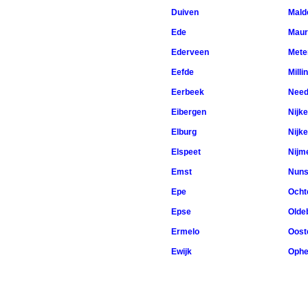
Duiven
Mald
Ede
Maur
Ederveen
Mete
Eefde
Milli
Eerbeek
Nee
Eibergen
Nijke
Elburg
Nijk
Elspeet
Nijm
Emst
Nuns
Epe
Ocht
Epse
Olde
Ermelo
Oost
Ewijk
Ophe