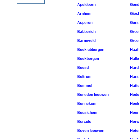
Apeldoorn
Gend
Arnhem
Gies
Asperen
Gors
Babberich
Groe
Barneveld
Groe
Beek ubbergen
Haaf
Beekbergen
Hall
Beesd
Hard
Beltrum
Hars
Bemmel
Hatt
Beneden leeuwen
Hede
Bennekom
Heel
Beusichem
Heer
Borculo
Herw
Boven leeuwen
Hete