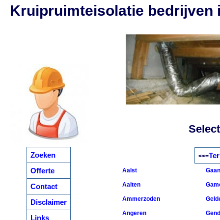
Kruipruimteisolatie bedrijven 
Select
Zoeken
Ter
<<=
Offerte
Aalst
Gaan
Aalten
Gam
Contact
Ammerzoden
Geld
Disclaimer
Angeren
Gend
Links