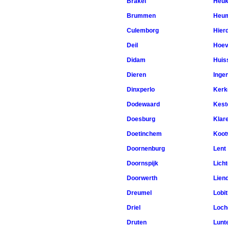
Brakel
Heuk
Brummen
Heu
Culemborg
Hier
Deil
Hoev
Didam
Huis
Dieren
Inge
Dinxperlo
Kerkd
Dodewaard
Kest
Doesburg
Klar
Doetinchem
Koot
Doornenburg
Lent
Doornspijk
Lich
Doorwerth
Lien
Dreumel
Lobit
Driel
Loc
Druten
Lunt