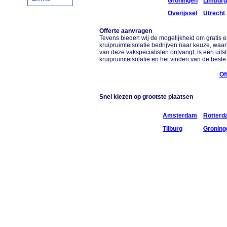
Groningen
Limbur
Overijssel
Utrecht
Offerte aanvragen
Tevens bieden wij de mogelijkheid om gratis en 
kruipruimteisolatie bedrijven naar keuze, waar
van deze vakspecialisten ontvangt, is een uitst
kruipruimteisolatie en het vinden van de beste 
Of
Snel kiezen op grootste plaatsen
Amsterdam
Rotter
Tilburg
Groning