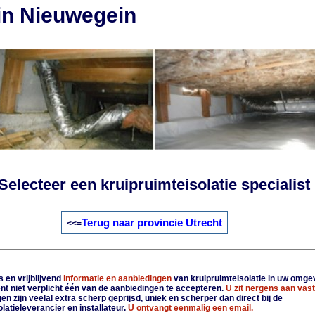
 in Nieuwegein
Selecteer een kruipruimteisolatie specialist
Terug naar provincie Utrecht
<<=
 en vrijblijvend
informatie en aanbiedingen
van kruipruimteisolatie in uw omge
nt niet verplicht één van de aanbiedingen te accepteren.
U zit nergens aan vast
n zijn veelal extra scherp geprijsd, uniek en scherper dan direct bij de
latieleverancier en installateur.
U ontvangt eenmalig een email.