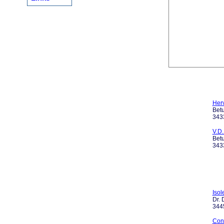
Herv
Bet
343
V.D.
Bet
343
Isol
Dr. 
344
Conf