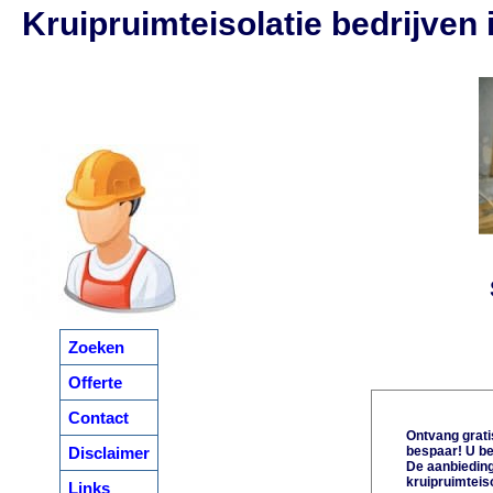
Kruipruimteisolatie bedrijven
Zoeken
Offerte
Contact
Ontvang gratis
Disclaimer
bespaar! U be
De aanbiedinge
kruipruimteiso
Links